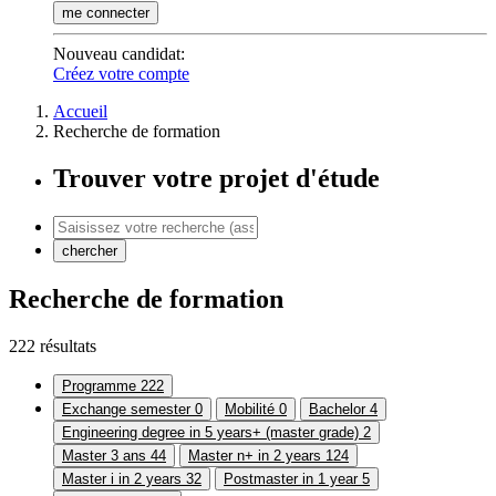
me connecter
Nouveau candidat
:
Créez votre compte
Accueil
Recherche de formation
Trouver votre projet d'étude
chercher
Recherche de formation
222 résultats
Programme
222
Exchange semester
0
Mobilité
0
Bachelor
4
Engineering degree in 5 years+ (master grade)
2
Master 3 ans
44
Master n+ in 2 years
124
Master i in 2 years
32
Postmaster in 1 year
5