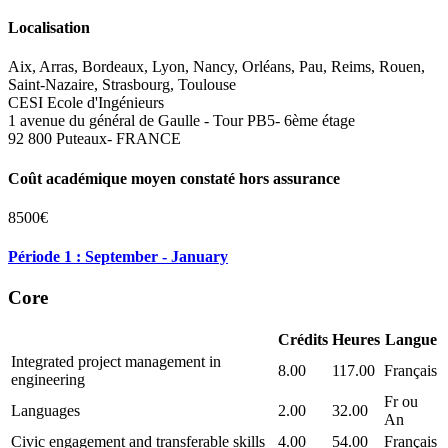
Localisation
Aix, Arras, Bordeaux, Lyon, Nancy, Orléans, Pau, Reims, Rouen,
Saint-Nazaire, Strasbourg, Toulouse
CESI Ecole d'Ingénieurs
1 avenue du général de Gaulle - Tour PB5- 6ème étage
92 800 Puteaux- FRANCE
Coût académique moyen constaté hors assurance
8500€
Période 1 : September - January
Core
Crédits
Heures
Langue
Integrated project management in
8.00
117.00
Français
engineering
Fr ou
Languages
2.00
32.00
An
Civic engagement and transferable skills
4.00
54.00
Français