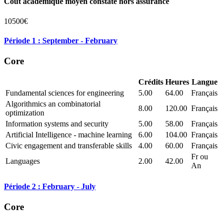
Coût académique moyen constaté hors assurance
10500€
Période 1 : September - February
Core
Crédits
Heures
Langue
Fundamental sciences for engineering
5.00
64.00
Français
Algorithmics an combinatorial
8.00
120.00
Français
optimization
Information systems and security
5.00
58.00
Français
Artificial Intelligence - machine learning
6.00
104.00
Français
Civic engagement and transferable skills
4.00
60.00
Français
Fr ou
Languages
2.00
42.00
An
Période 2 : February - July
Core