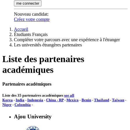
me connecter
Nouveau candidat
:
Créez votre compte
Accueil
Étudiants Français
Compléter votre parcours avec une expérience à l'étranger
Les universités étrangères partenaires
Liste des partenaires
académiques
Partenaires académiques
Liste des 35 partenaires académiques
see all
Korea
-
India
-
Indonesia
-
China - RP
-
Mexico
-
Benin
-
Thailand
-
Taiwan
-
Niger
-
Colombia
-
Ajou University