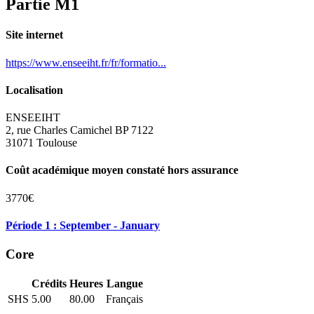
Partie M1
Site internet
https://www.enseeiht.fr/fr/formatio...
Localisation
ENSEEIHT
2, rue Charles Camichel BP 7122
31071 Toulouse
Coût académique moyen constaté hors assurance
3770€
Période 1 : September - January
Core
Crédits
Heures
Langue
SHS
5.00
80.00
Français