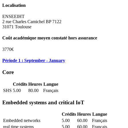
Localisation
ENSEEIHT
2 rue Charles Camichel BP 7122
31071 Toulouse
Coût académique moyen constaté hors assurance
3770€
Période 1 : September - January
Core
Crédits
Heures
Langue
SHS
5.00
80.00
Français
Embedded systems and critical IoT
Crédits
Heures
Langue
Embedded networks
5.00
60.00
Français
real time systems
5.00
60.00
Français