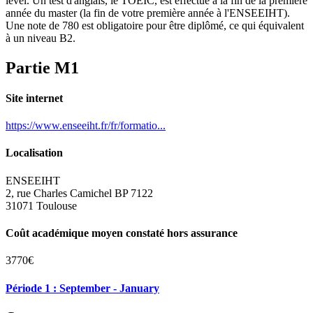
level. Un test d'anglais, le TOEIC, est effectué à la fin de la première
année du master (la fin de votre première année à l'ENSEEIHT).
Une note de 780 est obligatoire pour être diplômé, ce qui équivalent
à un niveau B2.
Partie M1
Site internet
https://www.enseeiht.fr/fr/formatio...
Localisation
ENSEEIHT
2, rue Charles Camichel BP 7122
31071 Toulouse
Coût académique moyen constaté hors assurance
3770€
Période 1 : September - January