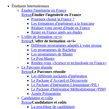
Étudiants Internationaux
Étudier l'ingénierie en France
Retour
Étudier l'ingénierie en France
Pourquoi choisir la France ?
Les formations d'ingénieurs à la française
Réaliser votre projet d'étude en France
Rester en France après ses études
L'offre de formation «n+i»
Retour
L'offre de formation «n+i»
Différents programmes adaptés à votre niveau
Les programmes de Bachelor
Les programmes de Master
Le Post-Master
Rendez-vous «Science et technologie en France»
Le Parcours réussite
Retour
Le Parcours réussite
Les différents packages d'intégration
Le Package d’Accueil et Découverte
Le Package d'Intégration Linguistique (PIL)
Le Package d'Intégration Méthodologique (PIM)
Année Préparatoire
Candidature et coûts
Retour
Candidature et coûts
La procédure de candidature