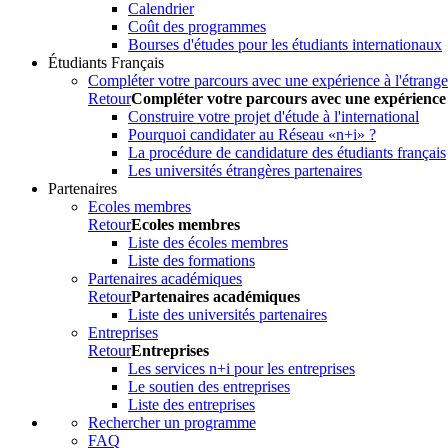
Calendrier
Coût des programmes
Bourses d'études pour les étudiants internationaux
Étudiants Français
Compléter votre parcours avec une expérience à l'étrange
Retour
Compléter votre parcours avec une expérience 
Construire votre projet d'étude à l'international
Pourquoi candidater au Réseau «n+i» ?
La procédure de candidature des étudiants français
Les universités étrangères partenaires
Partenaires
Ecoles membres
Retour
Ecoles membres
Liste des écoles membres
Liste des formations
Partenaires académiques
Retour
Partenaires académiques
Liste des universités partenaires
Entreprises
Retour
Entreprises
Les services n+i pour les entreprises
Le soutien des entreprises
Liste des entreprises
Rechercher un programme
FAQ