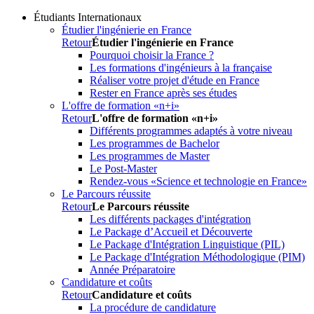
Étudiants Internationaux
Étudier l'ingénierie en France
Retour
Étudier l'ingénierie en France
Pourquoi choisir la France ?
Les formations d'ingénieurs à la française
Réaliser votre projet d'étude en France
Rester en France après ses études
L'offre de formation «n+i»
Retour
L'offre de formation «n+i»
Différents programmes adaptés à votre niveau
Les programmes de Bachelor
Les programmes de Master
Le Post-Master
Rendez-vous «Science et technologie en France»
Le Parcours réussite
Retour
Le Parcours réussite
Les différents packages d'intégration
Le Package d’Accueil et Découverte
Le Package d'Intégration Linguistique (PIL)
Le Package d'Intégration Méthodologique (PIM)
Année Préparatoire
Candidature et coûts
Retour
Candidature et coûts
La procédure de candidature