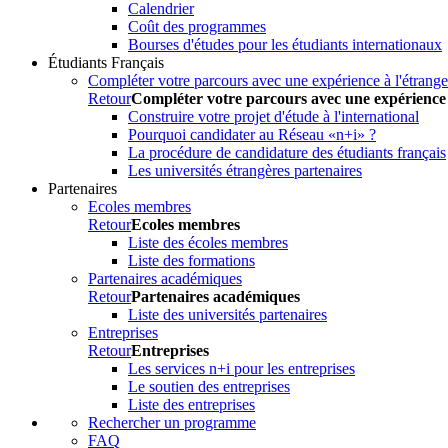
Calendrier
Coût des programmes
Bourses d'études pour les étudiants internationaux
Étudiants Français
Compléter votre parcours avec une expérience à l'étrange
Retour
Compléter votre parcours avec une expérience 
Construire votre projet d'étude à l'international
Pourquoi candidater au Réseau «n+i» ?
La procédure de candidature des étudiants français
Les universités étrangères partenaires
Partenaires
Ecoles membres
Retour
Ecoles membres
Liste des écoles membres
Liste des formations
Partenaires académiques
Retour
Partenaires académiques
Liste des universités partenaires
Entreprises
Retour
Entreprises
Les services n+i pour les entreprises
Le soutien des entreprises
Liste des entreprises
Rechercher un programme
FAQ