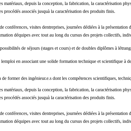
s matériaux, depuis la conception, la fabrication, la caractérisation ph
 procédés associés jusquà la caractérisation des produits finis.
e conférences, visites dentreprises, journées dédiées à la présentation d
imation déquipes avec tout au long du cursus des projets collectifs, indi
ossibilités de séjours (stages et cours) et de doubles diplômes à létr
de lemploi en associant une solide formation technique et scientifique à
 de former des ingénieur.e.s dont les compétences scientifiques, techniq
s matériaux, depuis la conception, la fabrication, la caractérisation ph
 procédés associés jusquà la caractérisation des produits finis.
e conférences, visites dentreprises, journées dédiées à la présentation d
imation déquipes avec tout au long du cursus des projets collectifs, indi