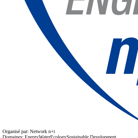
Organisé par:
Network n+i
Domaines:
Energy
Water
Ecology
Sustainable Development