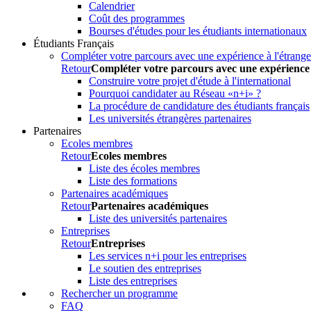
Calendrier
Coût des programmes
Bourses d'études pour les étudiants internationaux
Étudiants Français
Compléter votre parcours avec une expérience à l'étrange
Retour
Compléter votre parcours avec une expérience 
Construire votre projet d'étude à l'international
Pourquoi candidater au Réseau «n+i» ?
La procédure de candidature des étudiants français
Les universités étrangères partenaires
Partenaires
Ecoles membres
Retour
Ecoles membres
Liste des écoles membres
Liste des formations
Partenaires académiques
Retour
Partenaires académiques
Liste des universités partenaires
Entreprises
Retour
Entreprises
Les services n+i pour les entreprises
Le soutien des entreprises
Liste des entreprises
Rechercher un programme
FAQ