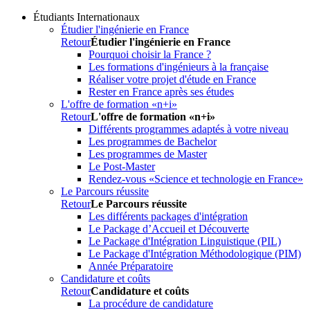
Étudiants Internationaux
Étudier l'ingénierie en France
Retour
Étudier l'ingénierie en France
Pourquoi choisir la France ?
Les formations d'ingénieurs à la française
Réaliser votre projet d'étude en France
Rester en France après ses études
L'offre de formation «n+i»
Retour
L'offre de formation «n+i»
Différents programmes adaptés à votre niveau
Les programmes de Bachelor
Les programmes de Master
Le Post-Master
Rendez-vous «Science et technologie en France»
Le Parcours réussite
Retour
Le Parcours réussite
Les différents packages d'intégration
Le Package d’Accueil et Découverte
Le Package d'Intégration Linguistique (PIL)
Le Package d'Intégration Méthodologique (PIM)
Année Préparatoire
Candidature et coûts
Retour
Candidature et coûts
La procédure de candidature