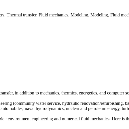
ers, Thermal transfer, Fluid mechanics, Modeling, Modeling, Fluid mec
ansfer, in addition to mechanics, thermics, energetics, and computer sci
eering (community water service, hydraulic renovation/refurbishing, ba
s, automobiles, naval hydrodynamics, nuclear and petroleum energy, tu
le : environment engineering and numerical fluid mechanics. Here is the 