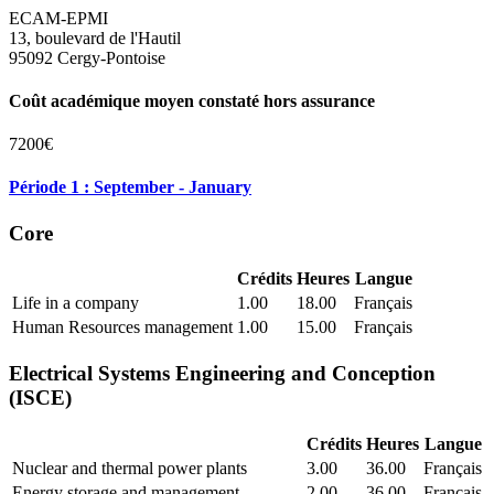
ECAM-EPMI
13, boulevard de l'Hautil
95092 Cergy-Pontoise
Coût académique moyen constaté hors assurance
7200€
Période 1 : September - January
Core
Crédits
Heures
Langue
Life in a company
1.00
18.00
Français
Human Resources management
1.00
15.00
Français
Electrical Systems Engineering and Conception
(ISCE)
Crédits
Heures
Langue
Nuclear and thermal power plants
3.00
36.00
Français
Energy storage and management
2.00
36.00
Français