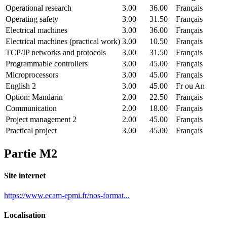
Operational research
3.00
36.00
Français
Operating safety
3.00
31.50
Français
Electrical machines
3.00
36.00
Français
Electrical machines (practical work)
3.00
10.50
Français
TCP/IP networks and protocols
3.00
31.50
Français
Programmable controllers
3.00
45.00
Français
Microprocessors
3.00
45.00
Français
English 2
3.00
45.00
Fr ou An
Option: Mandarin
2.00
22.50
Français
Communication
2.00
18.00
Français
Project management 2
2.00
45.00
Français
Practical project
3.00
45.00
Français
Partie M2
Site internet
https://www.ecam-epmi.fr/nos-format...
Localisation