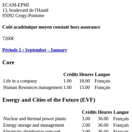
ECAM-EPMI
13, boulevard de l'Hautil
95092 Cergy-Pontoise
Coût académique moyen constaté hors assurance
7200€
Période 1 : September - January
Core
Crédits
Heures
Langue
Life in a company
1.00
18.00
Français
Human Resources management
1.00
15.00
Français
Energy and Cities of the Future (EVF)
Crédits
Heures
Langue
Nuclear and thermal power plants
3.00
36.00
Français
Energy storage and management
2.00
36.00
Français
Electricity distribution network
2.00
36.00
Français