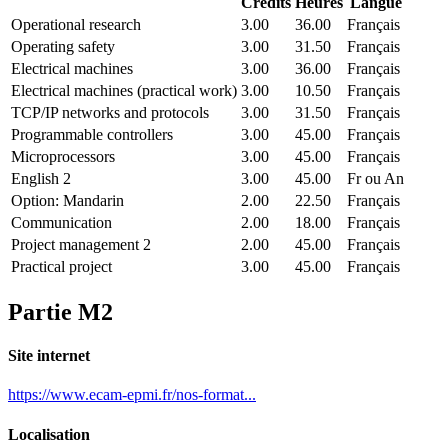
Crédits
Heures
Langue
Operational research
3.00
36.00
Français
Operating safety
3.00
31.50
Français
Electrical machines
3.00
36.00
Français
Electrical machines (practical work)
3.00
10.50
Français
TCP/IP networks and protocols
3.00
31.50
Français
Programmable controllers
3.00
45.00
Français
Microprocessors
3.00
45.00
Français
English 2
3.00
45.00
Fr ou An
Option: Mandarin
2.00
22.50
Français
Communication
2.00
18.00
Français
Project management 2
2.00
45.00
Français
Practical project
3.00
45.00
Français
Partie M2
Site internet
https://www.ecam-epmi.fr/nos-format...
Localisation