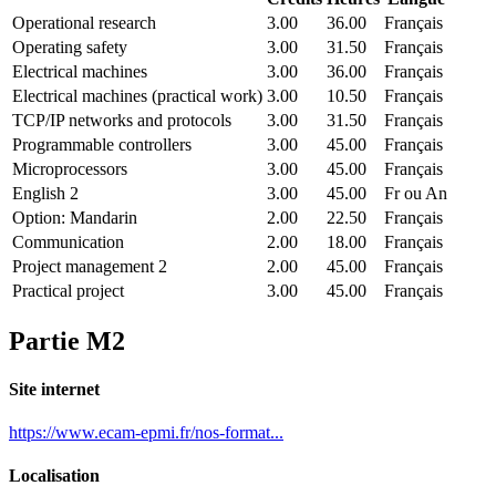
Operational research
3.00
36.00
Français
Operating safety
3.00
31.50
Français
Electrical machines
3.00
36.00
Français
Electrical machines (practical work)
3.00
10.50
Français
TCP/IP networks and protocols
3.00
31.50
Français
Programmable controllers
3.00
45.00
Français
Microprocessors
3.00
45.00
Français
English 2
3.00
45.00
Fr ou An
Option: Mandarin
2.00
22.50
Français
Communication
2.00
18.00
Français
Project management 2
2.00
45.00
Français
Practical project
3.00
45.00
Français
Partie M2
Site internet
https://www.ecam-epmi.fr/nos-format...
Localisation