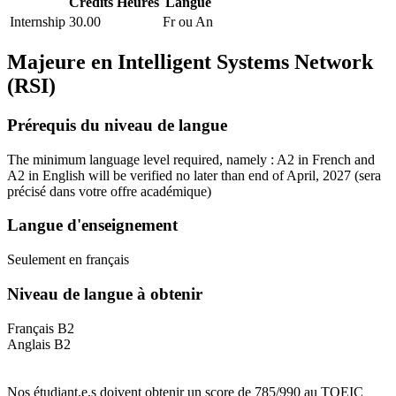
Crédits
Heures
Langue
Internship
30.00
Fr ou An
Majeure en
Intelligent Systems Network
(RSI)
Prérequis du niveau de langue
The minimum language level required, namely : A2 in French and
A2 in English will be verified no later than end of April, 2027
(sera
précisé dans votre offre académique)
Langue d'enseignement
Seulement en français
Niveau de langue à obtenir
Français B2
Anglais B2
Nos étudiant.e.s doivent obtenir un score de 785/990 au TOEIC