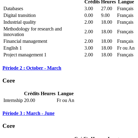
Crédits
Heures
Langue
Databases
3.00
27.00
Français
Digital transition
0.00
9.00
Français
Industrial quality
2.00
18.00
Français
Methodology for research and
2.00
18.00
Français
innovation
Financial management
2.00
18.00
Français
English 1
3.00
18.00
Fr ou An
Project management 1
2.00
18.00
Français
Période 2 : October - March
Core
Crédits
Heures
Langue
Internship
20.00
Fr ou An
Période 3 : March - June
Core