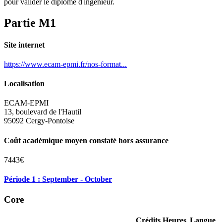
pour valider le diplôme d'ingénieur.
Partie M1
Site internet
https://www.ecam-epmi.fr/nos-format...
Localisation
ECAM-EPMI
13, boulevard de l'Hautil
95092 Cergy-Pontoise
Coût académique moyen constaté hors assurance
7443€
Période 1 : September - October
Core
Crédits
Heures
Langue