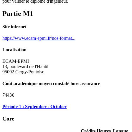
pour valider le diplôme d'ingénieur.
Partie M1
Site internet
https://www.ecam-epmi.fr/nos-format...
Localisation
ECAM-EPMI
13, boulevard de l'Hautil
95092 Cergy-Pontoise
Coût académique moyen constaté hors assurance
7443€
Période 1 : September - October
Core
Crédits
Heures
Langue