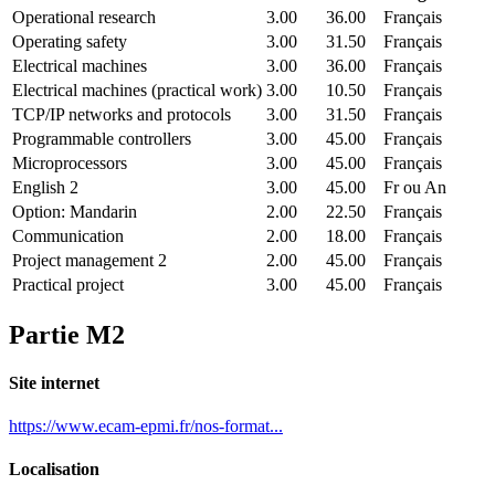
Operational research
3.00
36.00
Français
Operating safety
3.00
31.50
Français
Electrical machines
3.00
36.00
Français
Electrical machines (practical work)
3.00
10.50
Français
TCP/IP networks and protocols
3.00
31.50
Français
Programmable controllers
3.00
45.00
Français
Microprocessors
3.00
45.00
Français
English 2
3.00
45.00
Fr ou An
Option: Mandarin
2.00
22.50
Français
Communication
2.00
18.00
Français
Project management 2
2.00
45.00
Français
Practical project
3.00
45.00
Français
Partie M2
Site internet
https://www.ecam-epmi.fr/nos-format...
Localisation