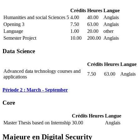
Crédits
Heures
Langue
Humanities and social Sciences 5
4.00
40.00
Anglais
Opening 3
7.50
63.00
Anglais
Language
1.00
20.00
other
Semester Project
10.00
200.00
Anglais
Data Science
Crédits
Heures
Langue
Advanced data technology courses and
7.50
63.00
Anglais
applications
Période 2 : March - September
Core
Crédits
Heures
Langue
Master Thesis based on Internship
30.00
Anglais
Majeure en
Digital Security