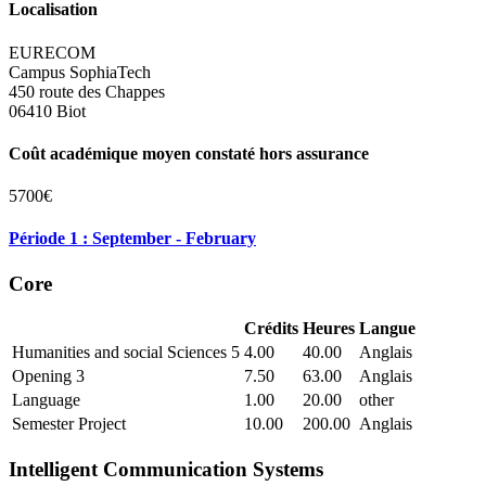
Localisation
EURECOM
Campus SophiaTech
450 route des Chappes
06410 Biot
Coût académique moyen constaté hors assurance
5700€
Période 1 : September - February
Core
Crédits
Heures
Langue
Humanities and social Sciences 5
4.00
40.00
Anglais
Opening 3
7.50
63.00
Anglais
Language
1.00
20.00
other
Semester Project
10.00
200.00
Anglais
Intelligent Communication Systems