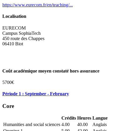
https://www.eurecom.fr/en/teaching/...
Localisation
EURECOM
Campus SophiaTech
450 route des Chappes
06410 Biot
Coût académique moyen constaté hors assurance
5700€
Période 1 : September - February
Core
Crédits
Heures
Langue
Humanities and social sciences
4.00
40.00
Anglais
Opening 1
5.00
42.00
Anglais