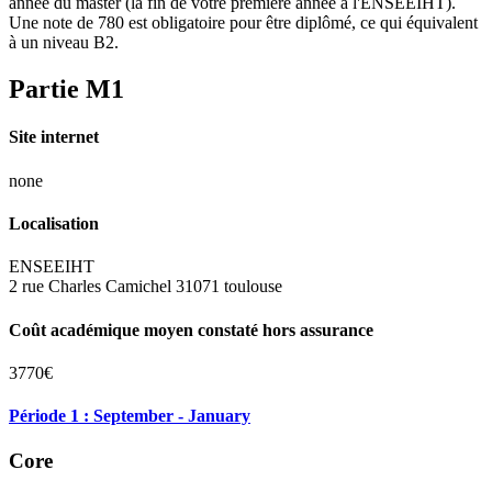
année du master (la fin de votre première année à l'ENSEEIHT).
Une note de 780 est obligatoire pour être diplômé, ce qui équivalent
à un niveau B2.
Partie M1
Site internet
none
Localisation
ENSEEIHT
2 rue Charles Camichel 31071 toulouse
Coût académique moyen constaté hors assurance
3770€
Période 1 : September - January
Core