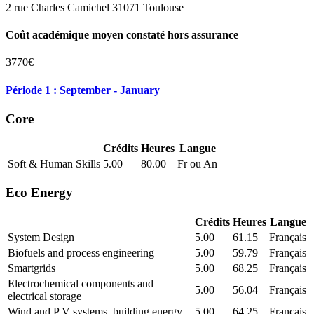
2 rue Charles Camichel 31071 Toulouse
Coût académique moyen constaté hors assurance
3770€
Période 1 : September - January
Core
Crédits
Heures
Langue
Soft & Human Skills
5.00
80.00
Fr ou An
Eco Energy
Crédits
Heures
Langue
System Design
5.00
61.15
Français
Biofuels and process engineering
5.00
59.79
Français
Smartgrids
5.00
68.25
Français
Electrochemical components and
5.00
56.04
Français
electrical storage
Wind and P V systems, building energy
5.00
64.25
Français