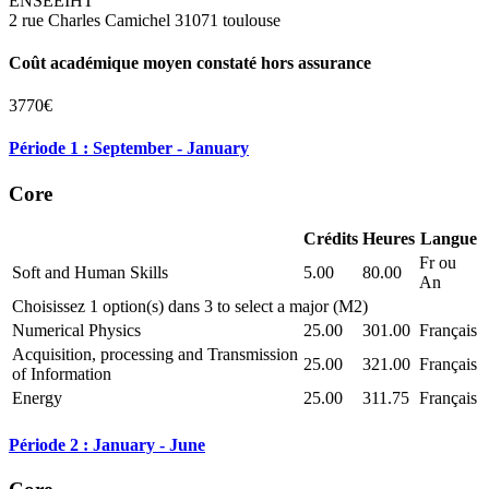
ENSEEIHT
2 rue Charles Camichel 31071 toulouse
Coût académique moyen constaté hors assurance
3770€
Période 1 : September - January
Core
Crédits
Heures
Langue
Fr ou
Soft and Human Skills
5.00
80.00
An
Choisissez 1 option(s) dans 3 to select a major (M2)
Numerical Physics
25.00
301.00
Français
Acquisition, processing and Transmission
25.00
321.00
Français
of Information
Energy
25.00
311.75
Français
Période 2 : January - June