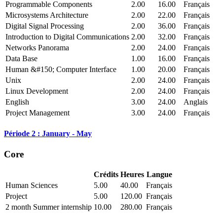
Programmable Components
2.00
16.00
Français
Microsystems Architecture
2.00
22.00
Français
Digital Signal Processing
2.00
36.00
Français
Introduction to Digital Communications
2.00
32.00
Français
Networks Panorama
2.00
24.00
Français
Data Base
1.00
16.00
Français
Human &#150; Computer Interface
1.00
20.00
Français
Unix
2.00
24.00
Français
Linux Development
2.00
24.00
Français
English
3.00
24.00
Anglais
Project Management
3.00
24.00
Français
Période 2 : January - May
Core
Crédits
Heures
Langue
Human Sciences
5.00
40.00
Français
Project
5.00
120.00
Français
2 month Summer internship
10.00
280.00
Français