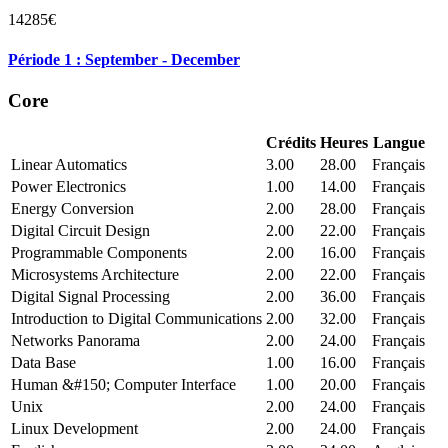
14285€
Période 1 : September - December
Core
Crédits
Heures
Langue
Linear Automatics
3.00
28.00
Français
Power Electronics
1.00
14.00
Français
Energy Conversion
2.00
28.00
Français
Digital Circuit Design
2.00
22.00
Français
Programmable Components
2.00
16.00
Français
Microsystems Architecture
2.00
22.00
Français
Digital Signal Processing
2.00
36.00
Français
Introduction to Digital Communications
2.00
32.00
Français
Networks Panorama
2.00
24.00
Français
Data Base
1.00
16.00
Français
Human &#150; Computer Interface
1.00
20.00
Français
Unix
2.00
24.00
Français
Linux Development
2.00
24.00
Français