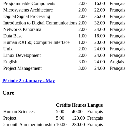
Programmable Components
2.00
16.00
Français
Microsystems Architecture
2.00
22.00
Français
Digital Signal Processing
2.00
36.00
Français
Introduction to Digital Communications
2.00
32.00
Français
Networks Panorama
2.00
24.00
Français
Data Base
1.00
16.00
Français
Human &#150; Computer Interface
1.00
20.00
Français
Unix
2.00
24.00
Français
Linux Development
2.00
24.00
Français
English
3.00
24.00
Anglais
Project Management
3.00
24.00
Français
Période 2 : January - May
Core
Crédits
Heures
Langue
Human Sciences
5.00
40.00
Français
Project
5.00
120.00
Français
2 month Summer internship
10.00
280.00
Français