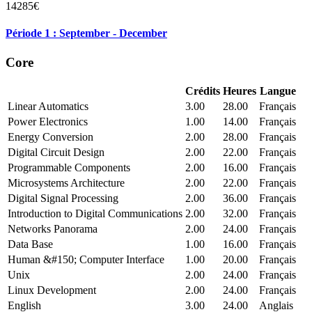
14285€
Période 1 : September - December
Core
Crédits
Heures
Langue
Linear Automatics
3.00
28.00
Français
Power Electronics
1.00
14.00
Français
Energy Conversion
2.00
28.00
Français
Digital Circuit Design
2.00
22.00
Français
Programmable Components
2.00
16.00
Français
Microsystems Architecture
2.00
22.00
Français
Digital Signal Processing
2.00
36.00
Français
Introduction to Digital Communications
2.00
32.00
Français
Networks Panorama
2.00
24.00
Français
Data Base
1.00
16.00
Français
Human &#150; Computer Interface
1.00
20.00
Français
Unix
2.00
24.00
Français
Linux Development
2.00
24.00
Français
English
3.00
24.00
Anglais