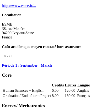
https://www.esme.fr/...
Localisation
ESME
38, rue Molière
94200 Ivry-sur-Seine
France
Coût académique moyen constaté hors assurance
14580€
Période 1 : September - March
Core
Crédits
Heures
Langue
Human Sciences + English
6.00
120.00
Anglais
Graduation/ End of term Project
8.00
160.00
Français
Energy/ Mechatronics