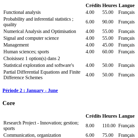
Crédits
Heures
Langue
Functional analysis
4.00
55.00
Français
Probability and inferential statistics ;
6.00
90.00
Français
quality
Numerical Analysis and Optimisation
4.00
55.00
Français
Signal and computer science
4.00
55.00
Français
Management
4.00
45.00
Français
Human sciences; sports
4.00
60.00
Français
Choisissez 1 option(s) dans 2
Statistical exploration and software's
4.00
50.00
Français
Partial Differential Equations and Finite
4.00
50.00
Français
Difference Schemes
Période 2 : January - June
Core
Crédits
Heures
Langue
Research Project - Innovation; gestion;
8.00
110.00
Français
sports
Communication, organization
6.00
75.00
Français