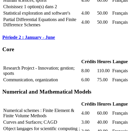
Human sciences; sports
4.00
60.00
Français
Choisissez 1 option(s) dans 2
Statistical exploration and software's
4.00
50.00
Français
Partial Differential Equations and Finite
4.00
50.00
Français
Difference Schemes
Période 2 : January - June
Core
Crédits
Heures
Langue
Research Project - Innovation; gestion;
8.00
110.00
Français
sports
Communication, organization
6.00
75.00
Français
Numerical and Mathematical Models
Crédits
Heures
Langue
Numerical schemes : Finite Element &
4.00
60.00
Français
Finite Volume Methods
Curves and Surfaces; CAGD
3.00
40.00
Français
Object langages for scientific computing ;