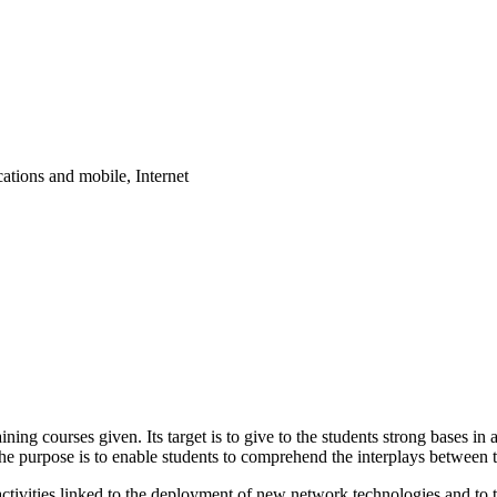
tions and mobile, Internet
ng courses given. Its target is to give to the students strong bases in a
e purpose is to enable students to comprehend the interplays between t
vities linked to the deployment of new network technologies and to th