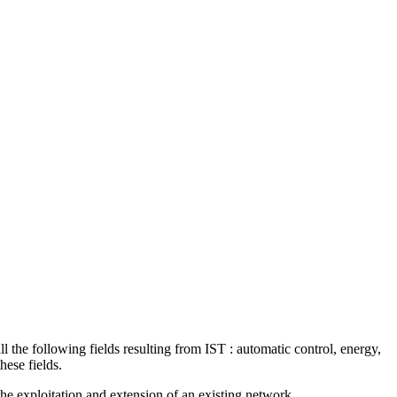
ll the following fields resulting from IST : automatic control, energy,
hese fields.
e exploitation and extension of an existing network.