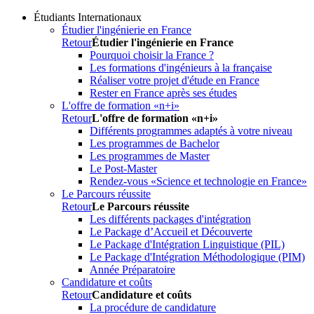
Étudiants Internationaux
Étudier l'ingénierie en France
Retour
Étudier l'ingénierie en France
Pourquoi choisir la France ?
Les formations d'ingénieurs à la française
Réaliser votre projet d'étude en France
Rester en France après ses études
L'offre de formation «n+i»
Retour
L'offre de formation «n+i»
Différents programmes adaptés à votre niveau
Les programmes de Bachelor
Les programmes de Master
Le Post-Master
Rendez-vous «Science et technologie en France»
Le Parcours réussite
Retour
Le Parcours réussite
Les différents packages d'intégration
Le Package d’Accueil et Découverte
Le Package d'Intégration Linguistique (PIL)
Le Package d'Intégration Méthodologique (PIM)
Année Préparatoire
Candidature et coûts
Retour
Candidature et coûts
La procédure de candidature