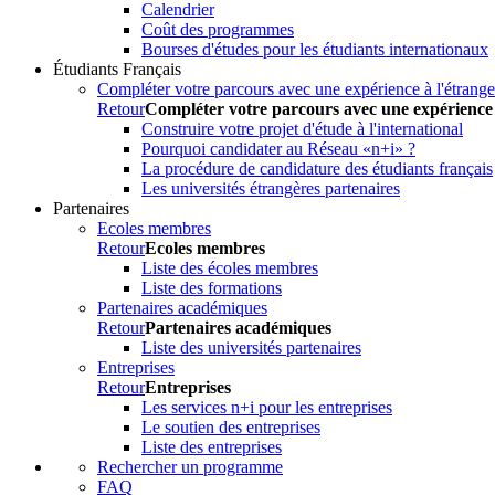
Calendrier
Coût des programmes
Bourses d'études pour les étudiants internationaux
Étudiants Français
Compléter votre parcours avec une expérience à l'étrange
Retour
Compléter votre parcours avec une expérience 
Construire votre projet d'étude à l'international
Pourquoi candidater au Réseau «n+i» ?
La procédure de candidature des étudiants français
Les universités étrangères partenaires
Partenaires
Ecoles membres
Retour
Ecoles membres
Liste des écoles membres
Liste des formations
Partenaires académiques
Retour
Partenaires académiques
Liste des universités partenaires
Entreprises
Retour
Entreprises
Les services n+i pour les entreprises
Le soutien des entreprises
Liste des entreprises
Rechercher un programme
FAQ