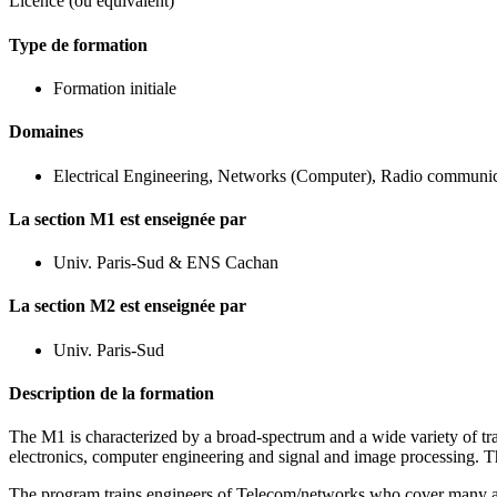
Licence (ou équivalent)
Type de formation
Formation initiale
Domaines
Electrical Engineering, Networks (Computer), Radio communica
La section M1 est enseignée par
Univ. Paris-Sud & ENS Cachan
La section M2 est enseignée par
Univ. Paris-Sud
Description de la formation
The M1 is characterized by a broad-spectrum and a wide variety of traini
electronics, computer engineering and signal and image processing. Th
The program trains engineers of Telecom/networks who cover many acti