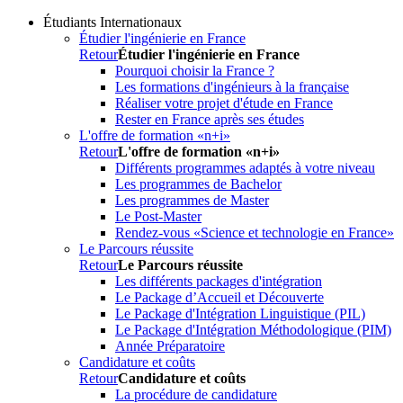
Étudiants Internationaux
Étudier l'ingénierie en France
Retour
Étudier l'ingénierie en France
Pourquoi choisir la France ?
Les formations d'ingénieurs à la française
Réaliser votre projet d'étude en France
Rester en France après ses études
L'offre de formation «n+i»
Retour
L'offre de formation «n+i»
Différents programmes adaptés à votre niveau
Les programmes de Bachelor
Les programmes de Master
Le Post-Master
Rendez-vous «Science et technologie en France»
Le Parcours réussite
Retour
Le Parcours réussite
Les différents packages d'intégration
Le Package d’Accueil et Découverte
Le Package d'Intégration Linguistique (PIL)
Le Package d'Intégration Méthodologique (PIM)
Année Préparatoire
Candidature et coûts
Retour
Candidature et coûts
La procédure de candidature