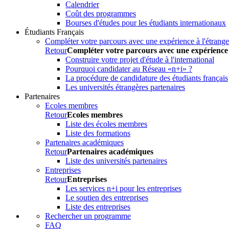
Calendrier
Coût des programmes
Bourses d'études pour les étudiants internationaux
Étudiants Français
Compléter votre parcours avec une expérience à l'étrange
Retour
Compléter votre parcours avec une expérience 
Construire votre projet d'étude à l'international
Pourquoi candidater au Réseau «n+i» ?
La procédure de candidature des étudiants français
Les universités étrangères partenaires
Partenaires
Ecoles membres
Retour
Ecoles membres
Liste des écoles membres
Liste des formations
Partenaires académiques
Retour
Partenaires académiques
Liste des universités partenaires
Entreprises
Retour
Entreprises
Les services n+i pour les entreprises
Le soutien des entreprises
Liste des entreprises
Rechercher un programme
FAQ