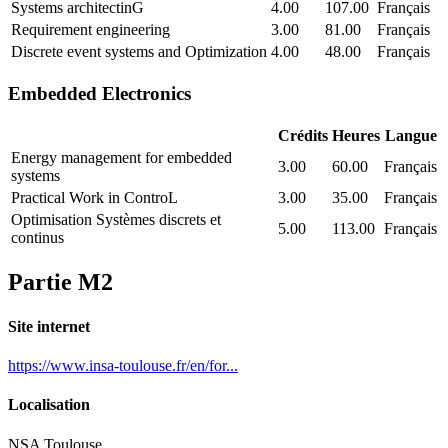
Systems architectinG
4.00
107.00
Français
Requirement engineering
3.00
81.00
Français
Discrete event systems and Optimization
4.00
48.00
Français
Embedded Electronics
Crédits
Heures
Langue
Energy management for embedded
3.00
60.00
Français
systems
Practical Work in ControL
3.00
35.00
Français
Optimisation Systèmes discrets et
5.00
113.00
Français
continus
Partie M2
Site internet
https://www.insa-toulouse.fr/en/for...
Localisation
NSA Toulouse