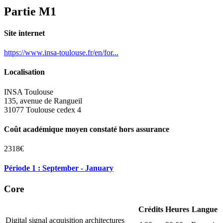
Partie M1
Site internet
https://www.insa-toulouse.fr/en/for...
Localisation
INSA Toulouse
135, avenue de Rangueil
31077 Toulouse cedex 4
Coût académique moyen constaté hors assurance
2318€
Période 1 : September - January
Core
Crédits
Heures
Langue
Digital signal acquisition architectures