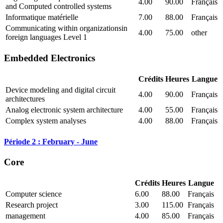
4.00
90.00
Français
and Computed controlled systems
Informatique matérielle
7.00
88.00
Français
Communicating within organizationsin
4.00
75.00
other
foreign languages Level 1
Embedded Electronics
Crédits
Heures
Langue
Device modeling and digital circuit
4.00
90.00
Français
architectures
Analog electronic system architecture
4.00
55.00
Français
Complex system analyses
4.00
88.00
Français
Période 2 : February - June
Core
Crédits
Heures
Langue
Computer science
6.00
88.00
Français
Research project
3.00
115.00
Français
management
4.00
85.00
Français