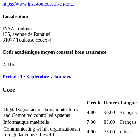
https://www.insa-toulouse.fr/en/for...
Localisation
INSA Toulouse
135, avenue de Rangueil
31077 Toulouse cedex 4
Coût académique moyen constaté hors assurance
2318€
Période 1 : September - January
Core
Crédits
Heures
Langue
Digital signal acquisition architectures
4.00
90.00
Français
and Computed controlled systems
Informatique matérielle
7.00
88.00
Français
Communicating within organizationsin
4.00
75.00
other
foreign languages Level 1