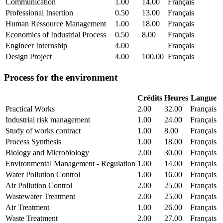
Communication
1.00
14.00
Français
Professional Insertion
0.50
13.00
Français
Human Ressource Management
1.00
18.00
Français
Economics of Industrial Process
0.50
8.00
Français
Engineer Internship
4.00
Français
Design Project
4.00
100.00
Français
Process for the environment
Crédits
Heures
Langue
Practical Works
2.00
32.00
Français
Industrial risk management
1.00
24.00
Français
Study of works contract
1.00
8.00
Français
Process Synthesis
1.00
18.00
Français
Biology and Microbiology
2.00
30.00
Français
Environmental Management - Regulation
1.00
14.00
Français
Water Pollution Control
1.00
16.00
Français
Air Pollution Control
2.00
25.00
Français
Wastewater Treatment
2.00
25.00
Français
Air Treatment
1.00
26.00
Français
Waste Treatment
2.00
27.00
Français