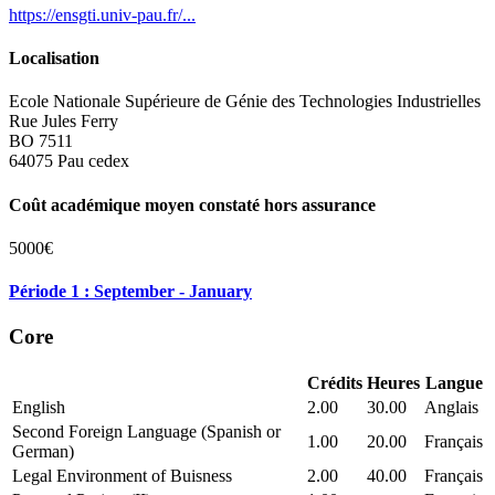
https://ensgti.univ-pau.fr/...
Localisation
Ecole Nationale Supérieure de Génie des Technologies Industrielles
Rue Jules Ferry
BO 7511
64075 Pau cedex
Coût académique moyen constaté hors assurance
5000€
Période 1 : September - January
Core
Crédits
Heures
Langue
English
2.00
30.00
Anglais
Second Foreign Language (Spanish or
1.00
20.00
Français
German)
Legal Environment of Buisness
2.00
40.00
Français