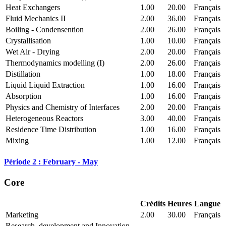
Heat Exchangers
1.00
20.00
Français
Fluid Mechanics II
2.00
36.00
Français
Boiling - Condensention
2.00
26.00
Français
Crystallisation
1.00
10.00
Français
Wet Air - Drying
2.00
20.00
Français
Thermodynamics modelling (I)
2.00
26.00
Français
Distillation
1.00
18.00
Français
Liquid Liquid Extraction
1.00
16.00
Français
Absorption
1.00
16.00
Français
Physics and Chemistry of Interfaces
2.00
20.00
Français
Heterogeneous Reactors
3.00
40.00
Français
Residence Time Distribution
1.00
16.00
Français
Mixing
1.00
12.00
Français
Période 2 : February - May
Core
Crédits
Heures
Langue
Marketing
2.00
30.00
Français
Research, development and Innovation