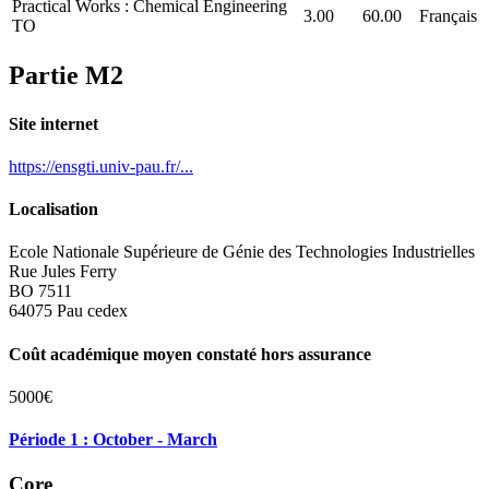
Practical Works : Chemical Engineering
3.00
60.00
Français
TO
Partie M2
Site internet
https://ensgti.univ-pau.fr/...
Localisation
Ecole Nationale Supérieure de Génie des Technologies Industrielles
Rue Jules Ferry
BO 7511
64075 Pau cedex
Coût académique moyen constaté hors assurance
5000€
Période 1 : October - March
Core