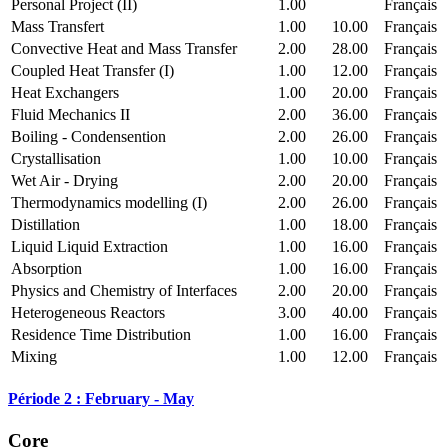
Personal Project (II)
1.00
Français
Mass Transfert
1.00
10.00
Français
Convective Heat and Mass Transfer
2.00
28.00
Français
Coupled Heat Transfer (I)
1.00
12.00
Français
Heat Exchangers
1.00
20.00
Français
Fluid Mechanics II
2.00
36.00
Français
Boiling - Condensention
2.00
26.00
Français
Crystallisation
1.00
10.00
Français
Wet Air - Drying
2.00
20.00
Français
Thermodynamics modelling (I)
2.00
26.00
Français
Distillation
1.00
18.00
Français
Liquid Liquid Extraction
1.00
16.00
Français
Absorption
1.00
16.00
Français
Physics and Chemistry of Interfaces
2.00
20.00
Français
Heterogeneous Reactors
3.00
40.00
Français
Residence Time Distribution
1.00
16.00
Français
Mixing
1.00
12.00
Français
Période 2 : February - May
Core