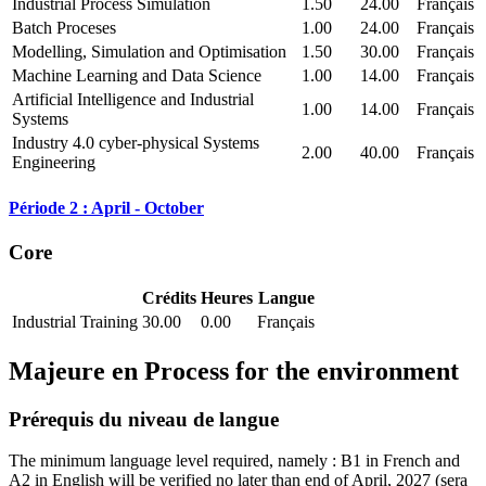
Industrial Process Simulation
1.50
24.00
Français
Batch Proceses
1.00
24.00
Français
Modelling, Simulation and Optimisation
1.50
30.00
Français
Machine Learning and Data Science
1.00
14.00
Français
Artificial Intelligence and Industrial
1.00
14.00
Français
Systems
Industry 4.0 cyber-physical Systems
2.00
40.00
Français
Engineering
Période 2 : April - October
Core
Crédits
Heures
Langue
Industrial Training
30.00
0.00
Français
Majeure en
Process for the environment
Prérequis du niveau de langue
The minimum language level required, namely : B1 in French and
A2 in English will be verified no later than end of April, 2027
(sera