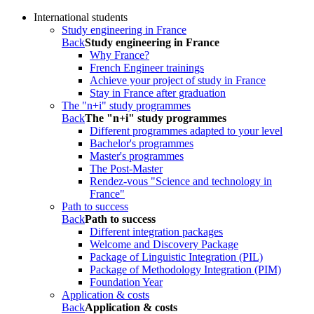
International students
Study engineering in France
Back
Study engineering in France
Why France?
French Engineer trainings
Achieve your project of study in France
Stay in France after graduation
The "n+i" study programmes
Back
The "n+i" study programmes
Different programmes adapted to your level
Bachelor's programmes
Master's programmes
The Post-Master
Rendez-vous "Science and technology in
France"
Path to success
Back
Path to success
Different integration packages
Welcome and Discovery Package
Package of Linguistic Integration (PIL)
Package of Methodology Integration (PIM)
Foundation Year
Application & costs
Back
Application & costs