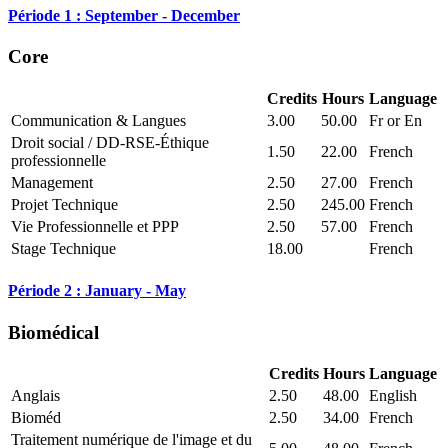
Période 1 : September - December
Core
Credits
Hours
Language
Communication & Langues
3.00
50.00
Fr or En
Droit social / DD-RSE-Éthique
1.50
22.00
French
professionnelle
Management
2.50
27.00
French
Projet Technique
2.50
245.00
French
Vie Professionnelle et PPP
2.50
57.00
French
Stage Technique
18.00
French
Période 2 : January - May
Biomédical
Credits
Hours
Language
Anglais
2.50
48.00
English
Bioméd
2.50
34.00
French
Traitement numérique de l'image et du