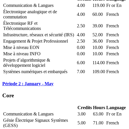
Communication & Langues
4.00
119.00
Fr or En
Électronique analogique et de
4.00
60.00
French
commutation
Électronique RF et
2.50
39.00
French
Télécommunications
Infrastructure, réseaux et sécurité (IRS)
4.00
52.00
French
Engagement & Projet Professionnel
2.50
36.00
French
Mise à niveau EON
0.00
10.00
French
Mise à niveau INFO
0.00
10.00
French
Projets d’algorithmique &
6.00
114.00
French
développement logiciel
Systèmes numériques et embarqués
7.00
109.00
French
Période 2 : January - May
Core
Credits
Hours
Language
Communication & Langues
3.00
63.00
Fr or En
Génie Électrique Signaux Systèmes
5.00
71.00
French
(GESS)