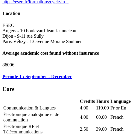
https://eseo.fr/formations/cycle-in...
Location
ESEO
Angers - 10 boulevard Jean Jeanneteau
Dijon - 9-11 rue Sully
Paris-Vélizy - 13 avenue Morane Saulnier
Average academic cost found without insurance
8600€
Période 1 : September - December
Core
Credits
Hours
Language
Communication & Langues
4.00
119.00
Fr or En
Électronique analogique et de
4.00
60.00
French
commutation
Électronique RF et
2.50
39.00
French
Télécommunications