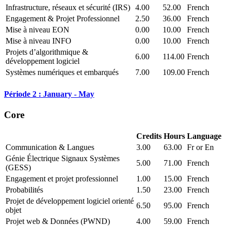
Infrastructure, réseaux et sécurité (IRS)
4.00
52.00
French
Engagement & Projet Professionnel
2.50
36.00
French
Mise à niveau EON
0.00
10.00
French
Mise à niveau INFO
0.00
10.00
French
Projets d’algorithmique &
6.00
114.00
French
développement logiciel
Systèmes numériques et embarqués
7.00
109.00
French
Période 2 : January - May
Core
Credits
Hours
Language
Communication & Langues
3.00
63.00
Fr or En
Génie Électrique Signaux Systèmes
5.00
71.00
French
(GESS)
Engagement et projet professionnel
1.00
15.00
French
Probabilités
1.50
23.00
French
Projet de développement logiciel orienté
6.50
95.00
French
objet
Projet web & Données (PWND)
4.00
59.00
French