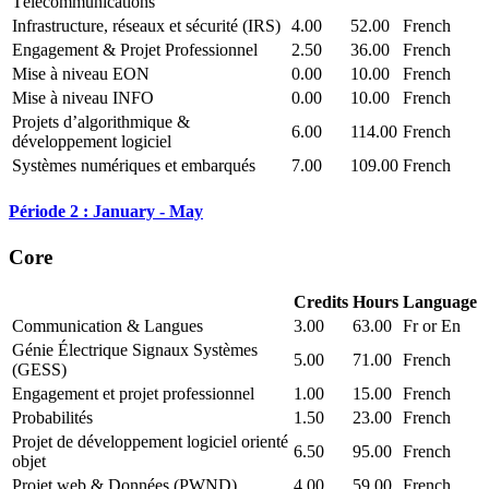
Télécommunications
Infrastructure, réseaux et sécurité (IRS)
4.00
52.00
French
Engagement & Projet Professionnel
2.50
36.00
French
Mise à niveau EON
0.00
10.00
French
Mise à niveau INFO
0.00
10.00
French
Projets d’algorithmique &
6.00
114.00
French
développement logiciel
Systèmes numériques et embarqués
7.00
109.00
French
Période 2 : January - May
Core
Credits
Hours
Language
Communication & Langues
3.00
63.00
Fr or En
Génie Électrique Signaux Systèmes
5.00
71.00
French
(GESS)
Engagement et projet professionnel
1.00
15.00
French
Probabilités
1.50
23.00
French
Projet de développement logiciel orienté
6.50
95.00
French
objet
Projet web & Données (PWND)
4.00
59.00
French