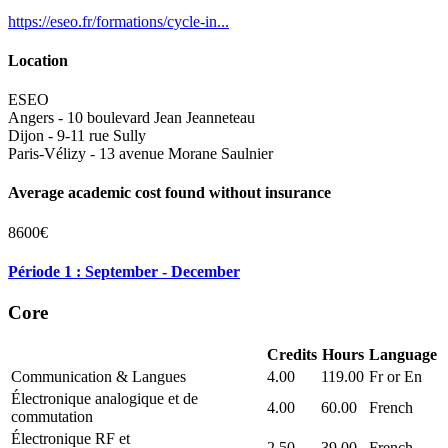
https://eseo.fr/formations/cycle-in...
Location
ESEO
Angers - 10 boulevard Jean Jeanneteau
Dijon - 9-11 rue Sully
Paris-Vélizy - 13 avenue Morane Saulnier
Average academic cost found without insurance
8600€
Période 1 : September - December
Core
Credits
Hours
Language
Communication & Langues
4.00
119.00
Fr or En
Électronique analogique et de
4.00
60.00
French
commutation
Électronique RF et
2.50
39.00
French