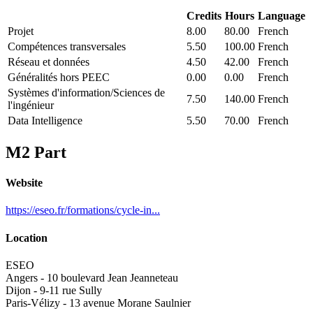
Credits
Hours
Language
Projet
8.00
80.00
French
Compétences transversales
5.50
100.00
French
Réseau et données
4.50
42.00
French
Généralités hors PEEC
0.00
0.00
French
Systèmes d'information/Sciences de
7.50
140.00
French
l'ingénieur
Data Intelligence
5.50
70.00
French
M2 Part
Website
https://eseo.fr/formations/cycle-in...
Location
ESEO
Angers - 10 boulevard Jean Jeanneteau
Dijon - 9-11 rue Sully
Paris-Vélizy - 13 avenue Morane Saulnier