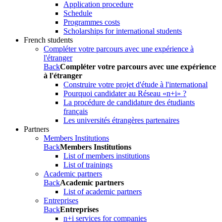
Application procedure
Schedule
Programmes costs
Scholarships for international students
French students
Compléter votre parcours avec une expérience à
l'étranger
Back
Compléter votre parcours avec une expérience
à l'étranger
Construire votre projet d'étude à l'international
Pourquoi candidater au Réseau «n+i» ?
La procédure de candidature des étudiants
français
Les universités étrangères partenaires
Partners
Members Institutions
Back
Members Institutions
List of members institutions
List of trainings
Academic partners
Back
Academic partners
List of academic partners
Entreprises
Back
Entreprises
n+i services for companies