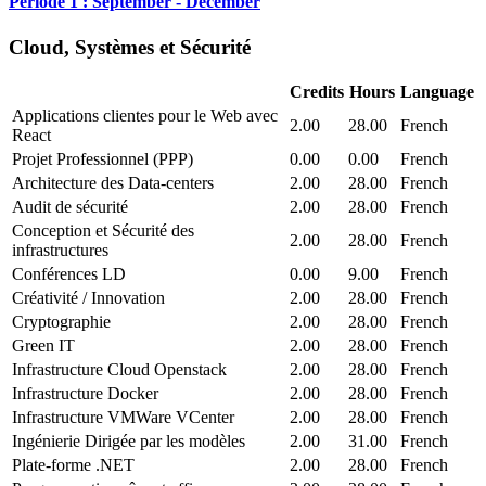
Période 1 : September - December
Cloud, Systèmes et Sécurité
Credits
Hours
Language
Applications clientes pour le Web avec
2.00
28.00
French
React
Projet Professionnel (PPP)
0.00
0.00
French
Architecture des Data-centers
2.00
28.00
French
Audit de sécurité
2.00
28.00
French
Conception et Sécurité des
2.00
28.00
French
infrastructures
Conférences LD
0.00
9.00
French
Créativité / Innovation
2.00
28.00
French
Cryptographie
2.00
28.00
French
Green IT
2.00
28.00
French
Infrastructure Cloud Openstack
2.00
28.00
French
Infrastructure Docker
2.00
28.00
French
Infrastructure VMWare VCenter
2.00
28.00
French
Ingénierie Dirigée par les modèles
2.00
31.00
French
Plate-forme .NET
2.00
28.00
French