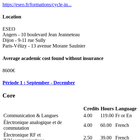
https://eseo.fr/formations/cycle-in...
Location
ESEO
Angers - 10 boulevard Jean Jeanneteau
Dijon - 9-11 rue Sully
Paris-Vélizy - 13 avenue Morane Saulnier
Average academic cost found without insurance
8600€
Période 1 : September - December
Core
Credits
Hours
Language
Communication & Langues
4.00
119.00
Fr or En
Électronique analogique et de
4.00
60.00
French
commutation
Électronique RF et
2.50
39.00
French