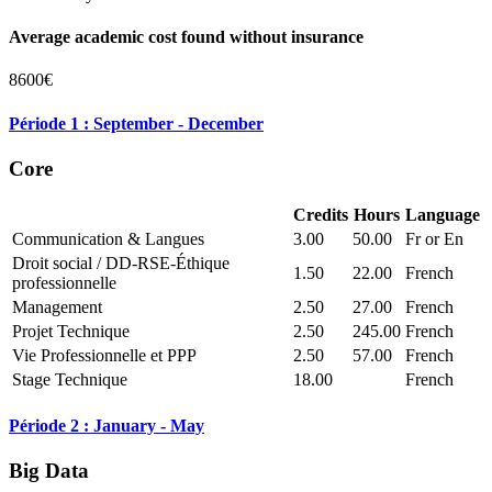
Average academic cost found without insurance
8600€
Période 1 : September - December
Core
Credits
Hours
Language
Communication & Langues
3.00
50.00
Fr or En
Droit social / DD-RSE-Éthique
1.50
22.00
French
professionnelle
Management
2.50
27.00
French
Projet Technique
2.50
245.00
French
Vie Professionnelle et PPP
2.50
57.00
French
Stage Technique
18.00
French
Période 2 : January - May
Big Data