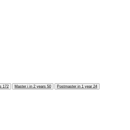
rs
172
Master i in 2 years
50
Postmaster in 1 year
24