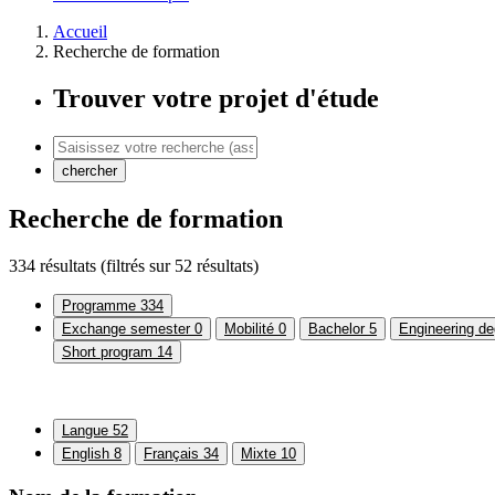
Accueil
Recherche de formation
Trouver votre projet d'étude
chercher
Recherche de formation
334 résultats
(filtrés sur 52 résultats)
Programme
334
Exchange semester
0
Mobilité
0
Bachelor
5
Engineering de
Short program
14
Langue
52
English
8
Français
34
Mixte
10