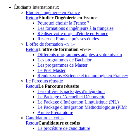
Étudiants Internationaux
Étudier l'ingénierie en France
Retour
Étudier l'ingénierie en France
Pourquoi choisir la France ?
Les formations d'ingénieurs à la française
Réaliser votre projet d'étude en France
Rester en France après ses études
L'offre de formation «n+i»
Retour
L'offre de formation «n+i»
Différents programmes adaptés à votre niveau
Les programmes de Bachelor
Les programmes de Master
Le Post-Master
Rendez-vous «Science et technologie en France»
Le Parcours réussite
Retour
Le Parcours réussite
Les différents packages d'intégration
Le Package d’Accueil et Découverte
Le Package d'Intégration Linguistique (PIL)
Le Package d'Intégration Méthodologique (PIM)
Année Préparatoire
Candidature et coûts
Retour
Candidature et coûts
La procédure de candidature