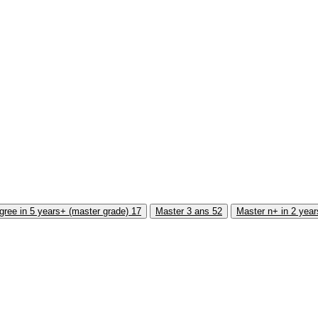
gree in 5 years+ (master grade)
17
Master 3 ans
52
Master n+ in 2 yea