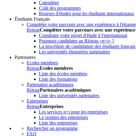
Calendrier
Coût des programmes
Bourses d'études pour les étudiants internationaux
Étudiants Français
Compléter votre parcours avec une expérience à l'étrange
Retour
Compléter votre parcours avec une expérience 
Construire votre projet d'étude à l'international
Pourquoi candidater au Réseau «n+i» ?
La procédure de candidature des étudiants français
Les universités étrangères partenaires
Partenaires
Ecoles membres
Retour
Ecoles membres
Liste des écoles membres
Liste des formations
Partenaires académiques
Retour
Partenaires académiques
Liste des universités partenaires
Entreprises
Retour
Entreprises
Les services n+i pour les entreprises
Le soutien des entreprises
Liste des entreprises
Rechercher un programme
FAQ