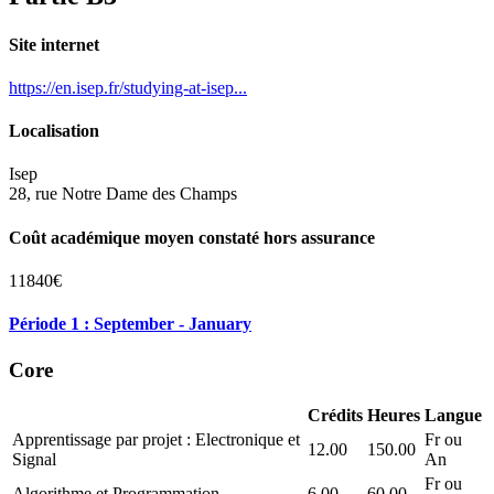
Site internet
https://en.isep.fr/studying-at-isep...
Localisation
Isep
28, rue Notre Dame des Champs
Coût académique moyen constaté hors assurance
11840€
Période 1 : September - January
Core
Crédits
Heures
Langue
Apprentissage par projet : Electronique et
Fr ou
12.00
150.00
Signal
An
Fr ou
Algorithme et Programmation
6.00
60.00