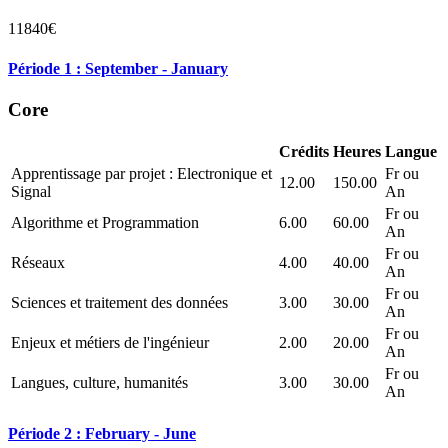
11840€
Période 1 : September - January
Core
Crédits
Heures
Langue
Apprentissage par projet : Electronique et
Fr ou
12.00
150.00
Signal
An
Fr ou
Algorithme et Programmation
6.00
60.00
An
Fr ou
Réseaux
4.00
40.00
An
Fr ou
Sciences et traitement des données
3.00
30.00
An
Fr ou
Enjeux et métiers de l'ingénieur
2.00
20.00
An
Fr ou
Langues, culture, humanités
3.00
30.00
An
Période 2 : February - June