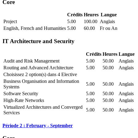
Core
Crédits
Heures
Langue
Project
5.00
100.00
Anglais
English, French and Humanities
5.00
60.00
Fr ou An
IT Architecture and Security
Crédits
Heures
Langue
Audit and Risk Management
5.00
50.00
Anglais
Routing and Advanced Architecture
5.00
50.00
Anglais
Choisissez 2 option(s) dans 4 Elective
Business Organisation and Information
5.00
50.00
Anglais
Systems
Software Security
5.00
50.00
Anglais
High-Rate Networks
5.00
50.00
Anglais
Virtualized Architectures and Converged
5.00
50.00
Anglais
Services
Période 2 : February - September