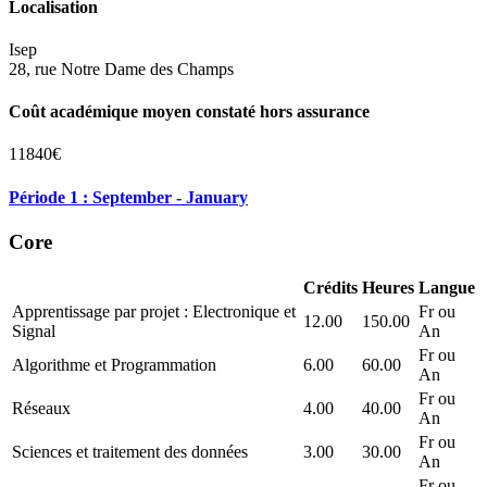
Localisation
Isep
28, rue Notre Dame des Champs
Coût académique moyen constaté hors assurance
11840€
Période 1 : September - January
Core
Crédits
Heures
Langue
Apprentissage par projet : Electronique et
Fr ou
12.00
150.00
Signal
An
Fr ou
Algorithme et Programmation
6.00
60.00
An
Fr ou
Réseaux
4.00
40.00
An
Fr ou
Sciences et traitement des données
3.00
30.00
An
Fr ou