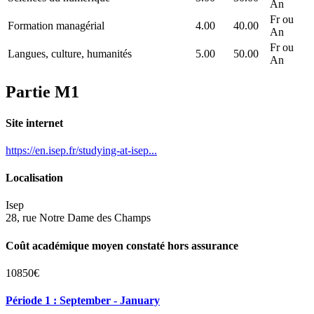
An
Fr ou
Formation managérial
4.00
40.00
An
Fr ou
Langues, culture, humanités
5.00
50.00
An
Partie M1
Site internet
https://en.isep.fr/studying-at-isep...
Localisation
Isep
28, rue Notre Dame des Champs
Coût académique moyen constaté hors assurance
10850€
Période 1 : September - January