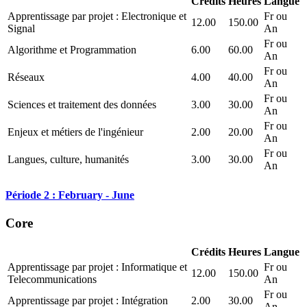
Crédits
Heures
Langue
Apprentissage par projet : Electronique et
Fr ou
12.00
150.00
Signal
An
Fr ou
Algorithme et Programmation
6.00
60.00
An
Fr ou
Réseaux
4.00
40.00
An
Fr ou
Sciences et traitement des données
3.00
30.00
An
Fr ou
Enjeux et métiers de l'ingénieur
2.00
20.00
An
Fr ou
Langues, culture, humanités
3.00
30.00
An
Période 2 : February - June
Core
Crédits
Heures
Langue
Apprentissage par projet : Informatique et
Fr ou
12.00
150.00
Telecommunications
An
Fr ou
Apprentissage par projet : Intégration
2.00
30.00
An