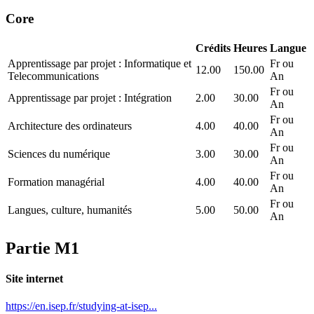
Core
Crédits
Heures
Langue
Apprentissage par projet : Informatique et
Fr ou
12.00
150.00
Telecommunications
An
Fr ou
Apprentissage par projet : Intégration
2.00
30.00
An
Fr ou
Architecture des ordinateurs
4.00
40.00
An
Fr ou
Sciences du numérique
3.00
30.00
An
Fr ou
Formation managérial
4.00
40.00
An
Fr ou
Langues, culture, humanités
5.00
50.00
An
Partie M1
Site internet
https://en.isep.fr/studying-at-isep...