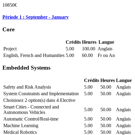
10850€
Période 1 : September - January
Core
Crédits
Heures
Langue
Project
5.00
100.00
Anglais
English, French and Humanities
5.00
60.00
Fr ou An
Embedded Systems
Crédits
Heures
Langue
Safety and Risk Analysis
5.00
50.00
Anglais
System Constraints and Implementation
5.00
50.00
Anglais
Choisissez 2 option(s) dans 4 Elective
Smart Cities - Connected and
5.00
50.00
Anglais
Autonomous Vehicles
Automatic Control/Real-time
5.00
50.00
Anglais
Machine Learning
5.00
50.00
Anglais
Medical Robotics
5.00
50.00
Anglais