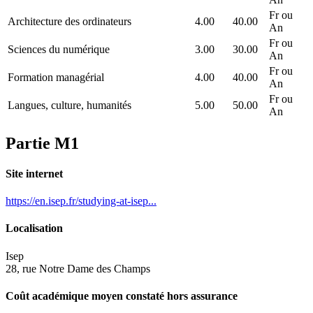
Fr ou
Architecture des ordinateurs
4.00
40.00
An
Fr ou
Sciences du numérique
3.00
30.00
An
Fr ou
Formation managérial
4.00
40.00
An
Fr ou
Langues, culture, humanités
5.00
50.00
An
Partie M1
Site internet
https://en.isep.fr/studying-at-isep...
Localisation
Isep
28, rue Notre Dame des Champs
Coût académique moyen constaté hors assurance