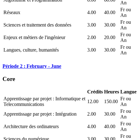
An
Fr ou
Réseaux
4.00
40.00
An
Fr ou
Sciences et traitement des données
3.00
30.00
An
Fr ou
Enjeux et métiers de l'ingénieur
2.00
20.00
An
Fr ou
Langues, culture, humanités
3.00
30.00
An
Période 2 : February - June
Core
Crédits
Heures
Langue
Apprentissage par projet : Informatique et
Fr ou
12.00
150.00
Telecommunications
An
Fr ou
Apprentissage par projet : Intégration
2.00
30.00
An
Fr ou
Architecture des ordinateurs
4.00
40.00
An
Fr ou
Sciences du numérique
3.00
30.00