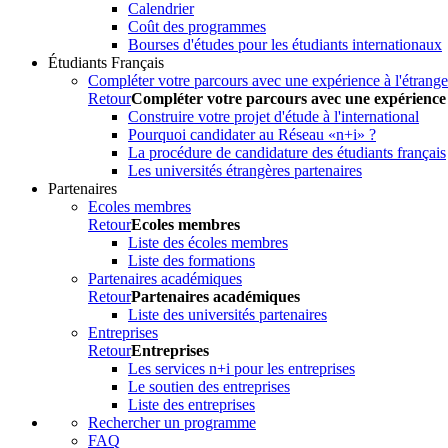
Calendrier
Coût des programmes
Bourses d'études pour les étudiants internationaux
Étudiants Français
Compléter votre parcours avec une expérience à l'étrange
Retour
Compléter votre parcours avec une expérience 
Construire votre projet d'étude à l'international
Pourquoi candidater au Réseau «n+i» ?
La procédure de candidature des étudiants français
Les universités étrangères partenaires
Partenaires
Ecoles membres
Retour
Ecoles membres
Liste des écoles membres
Liste des formations
Partenaires académiques
Retour
Partenaires académiques
Liste des universités partenaires
Entreprises
Retour
Entreprises
Les services n+i pour les entreprises
Le soutien des entreprises
Liste des entreprises
Rechercher un programme
FAQ