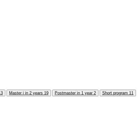
13
Master i in 2 years
19
Postmaster in 1 year
2
Short program
11