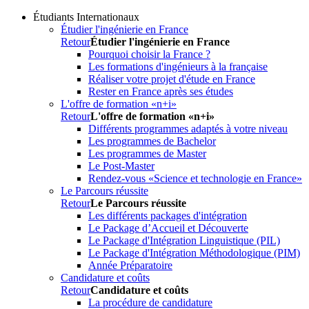
Étudiants Internationaux
Étudier l'ingénierie en France
Retour
Étudier l'ingénierie en France
Pourquoi choisir la France ?
Les formations d'ingénieurs à la française
Réaliser votre projet d'étude en France
Rester en France après ses études
L'offre de formation «n+i»
Retour
L'offre de formation «n+i»
Différents programmes adaptés à votre niveau
Les programmes de Bachelor
Les programmes de Master
Le Post-Master
Rendez-vous «Science et technologie en France»
Le Parcours réussite
Retour
Le Parcours réussite
Les différents packages d'intégration
Le Package d’Accueil et Découverte
Le Package d'Intégration Linguistique (PIL)
Le Package d'Intégration Méthodologique (PIM)
Année Préparatoire
Candidature et coûts
Retour
Candidature et coûts
La procédure de candidature