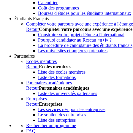
Calendrier
Coût des programmes
Bourses d'études pour les étudiants internationaux
Étudiants Français
Compléter votre parcours avec une expérience à l'étrange
Retour
Compléter votre parcours avec une expérience 
Construire votre projet d'étude à l'international
Pourquoi candidater au Réseau «n+i» ?
La procédure de candidature des étudiants français
Les universités étrangères partenaires
Partenaires
Ecoles membres
Retour
Ecoles membres
Liste des écoles membres
Liste des formations
Partenaires académiques
Retour
Partenaires académiques
Liste des universités partenaires
Entreprises
Retour
Entreprises
Les services n+i pour les entreprises
Le soutien des entreprises
Liste des entreprises
Rechercher un programme
FAQ