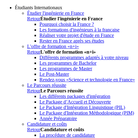
Étudiants Internationaux
Étudier l'ingénierie en France
Retour
Étudier l'ingénierie en France
Pourquoi choisir la France ?
Les formations d'ingénieurs à la française
Réaliser votre projet d'étude en France
Rester en France après ses études
L'offre de formation «n+i»
Retour
L'offre de formation «n+i»
Différents programmes adaptés à votre niveau
Les programmes de Bachelor
Les programmes de Master
Le Post-Master
Rendez-vous «Science et technologie en France»
Le Parcours réussite
Retour
Le Parcours réussite
Les différents packages d'intégration
Le Package d’Accueil et Découverte
Le Package d'Intégration Linguistique (PIL)
Le Package d'Intégration Méthodologique (PIM)
Année Préparatoire
Candidature et coûts
Retour
Candidature et coûts
La procédure de candidature