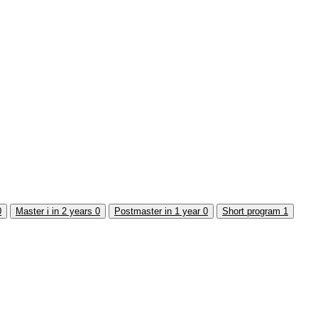
0
Master i in 2 years
0
Postmaster in 1 year
0
Short program
1