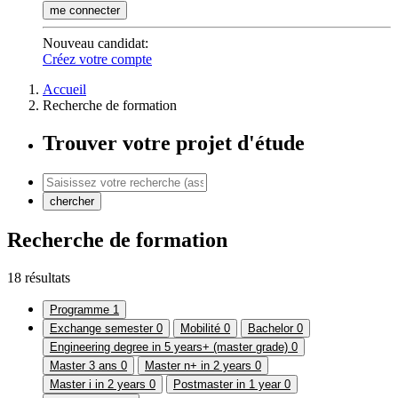
me connecter
Nouveau candidat
:
Créez votre compte
Accueil
Recherche de formation
Trouver votre projet d'étude
chercher
Recherche de formation
18 résultats
Programme
1
Exchange semester
0
Mobilité
0
Bachelor
0
Engineering degree in 5 years+ (master grade)
0
Master 3 ans
0
Master n+ in 2 years
0
Master i in 2 years
0
Postmaster in 1 year
0