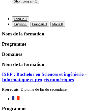
Short program
1
Langue
1
English
0
Français
1
Mixte
0
Nom de la formation
Programme
Domaines
Nom de la formation
ISEP : Bachelor en Sciences et ingénierie –
Informatique et projets numériques
Prérequis:
Diplôme de fin du secondaire
Programme