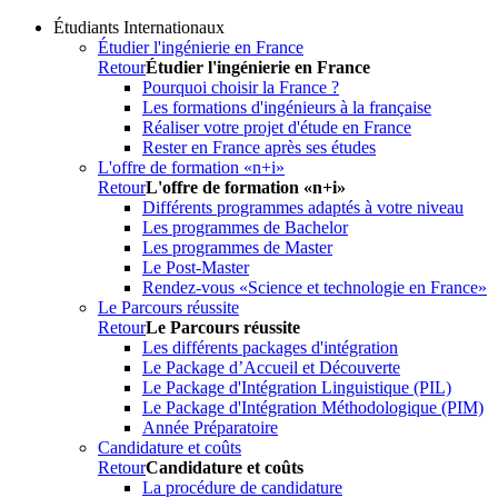
Étudiants Internationaux
Étudier l'ingénierie en France
Retour
Étudier l'ingénierie en France
Pourquoi choisir la France ?
Les formations d'ingénieurs à la française
Réaliser votre projet d'étude en France
Rester en France après ses études
L'offre de formation «n+i»
Retour
L'offre de formation «n+i»
Différents programmes adaptés à votre niveau
Les programmes de Bachelor
Les programmes de Master
Le Post-Master
Rendez-vous «Science et technologie en France»
Le Parcours réussite
Retour
Le Parcours réussite
Les différents packages d'intégration
Le Package d’Accueil et Découverte
Le Package d'Intégration Linguistique (PIL)
Le Package d'Intégration Méthodologique (PIM)
Année Préparatoire
Candidature et coûts
Retour
Candidature et coûts
La procédure de candidature