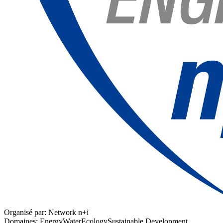
Organisé par:
Network n+i
Domaines:
Energy
Water
Ecology
Sustainable Development