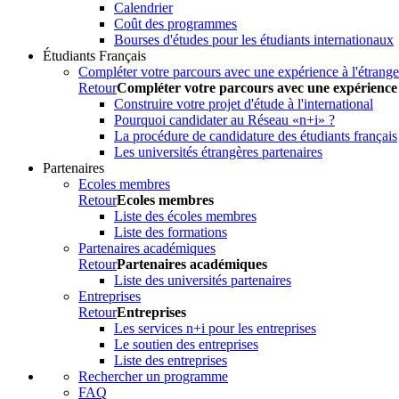
Calendrier
Coût des programmes
Bourses d'études pour les étudiants internationaux
Étudiants Français
Compléter votre parcours avec une expérience à l'étrange
Retour
Compléter votre parcours avec une expérience 
Construire votre projet d'étude à l'international
Pourquoi candidater au Réseau «n+i» ?
La procédure de candidature des étudiants français
Les universités étrangères partenaires
Partenaires
Ecoles membres
Retour
Ecoles membres
Liste des écoles membres
Liste des formations
Partenaires académiques
Retour
Partenaires académiques
Liste des universités partenaires
Entreprises
Retour
Entreprises
Les services n+i pour les entreprises
Le soutien des entreprises
Liste des entreprises
Rechercher un programme
FAQ