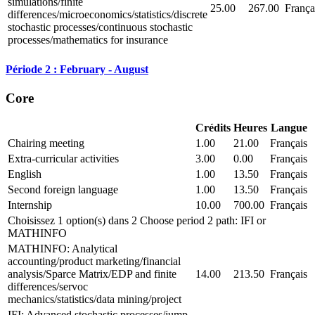
simulations/finite
25.00
267.00
França
differences/microeconomics/statistics/discrete
stochastic processes/continuous stochastic
processes/mathematics for insurance
Période 2 : February - August
Core
Crédits
Heures
Langue
Chairing meeting
1.00
21.00
Français
Extra-curricular activities
3.00
0.00
Français
English
1.00
13.50
Français
Second foreign language
1.00
13.50
Français
Internship
10.00
700.00
Français
Choisissez 1 option(s) dans 2 Choose period 2 path: IFI or
MATHINFO
MATHINFO: Analytical
accounting/product marketing/financial
analysis/Sparce Matrix/EDP and finite
14.00
213.50
Français
differences/servoc
mechanics/statistics/data mining/project
IFI: Advanced stochastic processes/jump