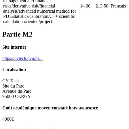
management and financial
risks/derivative risk/financial
14.00
213.50
Français
analysis/advanced numerical method for
PDE/statistics/calibration/C++ scientific
calculation oriented/project
Partie M2
Site internet
https://cytech.cyu.fr/...
Localisation
CY Tech
Site du Parc
Avenue du Parc
95000 CERGY
Coût académique moyen constaté hors assurance
4000€