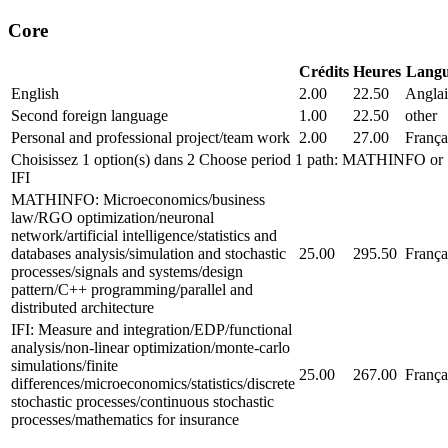
Core
Crédits
Heures
Lang
English
2.00
22.50
Anglai
Second foreign language
1.00
22.50
other
Personal and professional project/team work
2.00
27.00
França
Choisissez 1 option(s) dans 2 Choose period 1 path: MATHINFO or
IFI
MATHINFO: Microeconomics/business
law/RGO optimization/neuronal
network/artificial intelligence/statistics and
databases analysis/simulation and stochastic
25.00
295.50
França
processes/signals and systems/design
pattern/C++ programming/parallel and
distributed architecture
IFI: Measure and integration/EDP/functional
analysis/non-linear optimization/monte-carlo
simulations/finite
25.00
267.00
França
differences/microeconomics/statistics/discrete
stochastic processes/continuous stochastic
processes/mathematics for insurance