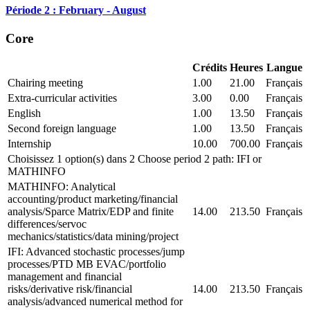
Période 2 : February - August
Core
Crédits
Heures
Langue
Chairing meeting
1.00
21.00
Français
Extra-curricular activities
3.00
0.00
Français
English
1.00
13.50
Français
Second foreign language
1.00
13.50
Français
Internship
10.00
700.00
Français
Choisissez 1 option(s) dans 2 Choose period 2 path: IFI or
MATHINFO
MATHINFO: Analytical
accounting/product marketing/financial
analysis/Sparce Matrix/EDP and finite
14.00
213.50
Français
differences/servoc
mechanics/statistics/data mining/project
IFI: Advanced stochastic processes/jump
processes/PTD MB EVAC/portfolio
management and financial
risks/derivative risk/financial
14.00
213.50
Français
analysis/advanced numerical method for