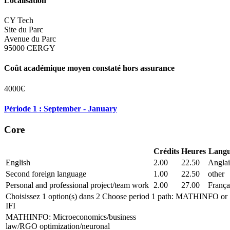
Localisation
CY Tech
Site du Parc
Avenue du Parc
95000 CERGY
Coût académique moyen constaté hors assurance
4000€
Période 1 : September - January
Core
Crédits
Heures
Lang
English
2.00
22.50
Anglai
Second foreign language
1.00
22.50
other
Personal and professional project/team work
2.00
27.00
França
Choisissez 1 option(s) dans 2 Choose period 1 path: MATHINFO or
IFI
MATHINFO: Microeconomics/business
law/RGO optimization/neuronal