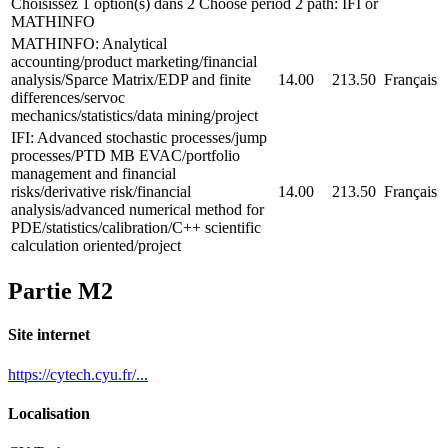
Choisissez 1 option(s) dans 2 Choose period 2 path: IFI or
MATHINFO
MATHINFO: Analytical
accounting/product marketing/financial
analysis/Sparce Matrix/EDP and finite
14.00
213.50
Français
differences/servoc
mechanics/statistics/data mining/project
IFI: Advanced stochastic processes/jump
processes/PTD MB EVAC/portfolio
management and financial
risks/derivative risk/financial
14.00
213.50
Français
analysis/advanced numerical method for
PDE/statistics/calibration/C++ scientific
calculation oriented/project
Partie M2
Site internet
https://cytech.cyu.fr/...
Localisation