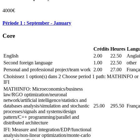
4000€
Période 1 : September - January
Core
Crédits
Heures
Lang
English
2.00
22.50
Anglai
Second foreign language
1.00
22.50
other
Personal and professional project/team work
2.00
27.00
França
Choisissez 1 option(s) dans 2 Choose period 1 path: MATHINFO or
IFI
MATHINFO: Microeconomics/business
law/RGO optimization/neuronal
network/artificial intelligence/statistics and
databases analysis/simulation and stochastic
25.00
295.50
França
processes/signals and systems/design
pattern/C++ programming/parallel and
distributed architecture
IFI: Measure and integration/EDP/functional
analysis/non-linear optimization/monte-carlo