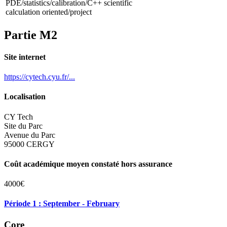
PDE/statistics/calibration/C++ scientific
calculation oriented/project
Partie M2
Site internet
https://cytech.cyu.fr/...
Localisation
CY Tech
Site du Parc
Avenue du Parc
95000 CERGY
Coût académique moyen constaté hors assurance
4000€
Période 1 : September - February
Core