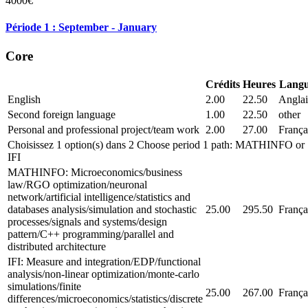
4000€
Période 1 : September - January
Core
Crédits
Heures
Lang
English
2.00
22.50
Anglai
Second foreign language
1.00
22.50
other
Personal and professional project/team work
2.00
27.00
França
Choisissez 1 option(s) dans 2 Choose period 1 path: MATHINFO or
IFI
MATHINFO: Microeconomics/business
law/RGO optimization/neuronal
network/artificial intelligence/statistics and
databases analysis/simulation and stochastic
25.00
295.50
França
processes/signals and systems/design
pattern/C++ programming/parallel and
distributed architecture
IFI: Measure and integration/EDP/functional
analysis/non-linear optimization/monte-carlo
simulations/finite
25.00
267.00
França
differences/microeconomics/statistics/discrete