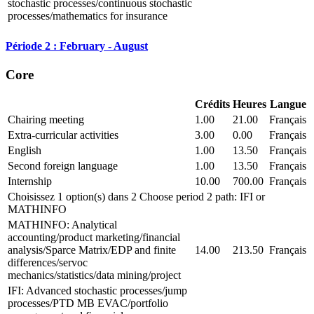
stochastic processes/continuous stochastic
processes/mathematics for insurance
Période 2 : February - August
Core
Crédits
Heures
Langue
Chairing meeting
1.00
21.00
Français
Extra-curricular activities
3.00
0.00
Français
English
1.00
13.50
Français
Second foreign language
1.00
13.50
Français
Internship
10.00
700.00
Français
Choisissez 1 option(s) dans 2 Choose period 2 path: IFI or
MATHINFO
MATHINFO: Analytical
accounting/product marketing/financial
analysis/Sparce Matrix/EDP and finite
14.00
213.50
Français
differences/servoc
mechanics/statistics/data mining/project
IFI: Advanced stochastic processes/jump
processes/PTD MB EVAC/portfolio