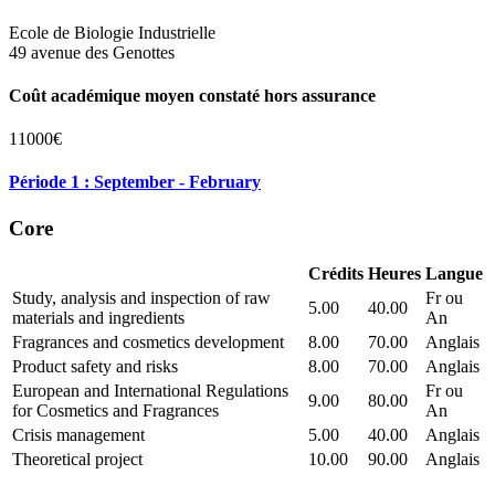
Ecole de Biologie Industrielle
49 avenue des Genottes
Coût académique moyen constaté hors assurance
11000€
Période 1 : September - February
Core
Crédits
Heures
Langue
Study, analysis and inspection of raw
Fr ou
5.00
40.00
materials and ingredients
An
Fragrances and cosmetics development
8.00
70.00
Anglais
Product safety and risks
8.00
70.00
Anglais
European and International Regulations
Fr ou
9.00
80.00
for Cosmetics and Fragrances
An
Crisis management
5.00
40.00
Anglais
Theoretical project
10.00
90.00
Anglais