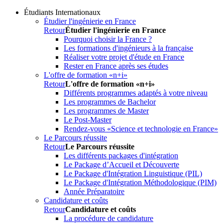
Étudiants Internationaux
Étudier l'ingénierie en France
Retour
Étudier l'ingénierie en France
Pourquoi choisir la France ?
Les formations d'ingénieurs à la française
Réaliser votre projet d'étude en France
Rester en France après ses études
L'offre de formation «n+i»
Retour
L'offre de formation «n+i»
Différents programmes adaptés à votre niveau
Les programmes de Bachelor
Les programmes de Master
Le Post-Master
Rendez-vous «Science et technologie en France»
Le Parcours réussite
Retour
Le Parcours réussite
Les différents packages d'intégration
Le Package d’Accueil et Découverte
Le Package d'Intégration Linguistique (PIL)
Le Package d'Intégration Méthodologique (PIM)
Année Préparatoire
Candidature et coûts
Retour
Candidature et coûts
La procédure de candidature