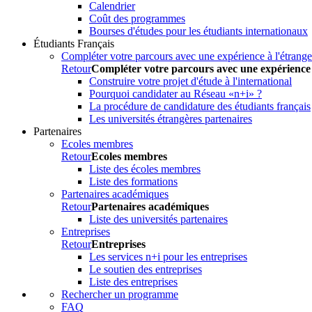
Calendrier
Coût des programmes
Bourses d'études pour les étudiants internationaux
Étudiants Français
Compléter votre parcours avec une expérience à l'étrange
Retour
Compléter votre parcours avec une expérience 
Construire votre projet d'étude à l'international
Pourquoi candidater au Réseau «n+i» ?
La procédure de candidature des étudiants français
Les universités étrangères partenaires
Partenaires
Ecoles membres
Retour
Ecoles membres
Liste des écoles membres
Liste des formations
Partenaires académiques
Retour
Partenaires académiques
Liste des universités partenaires
Entreprises
Retour
Entreprises
Les services n+i pour les entreprises
Le soutien des entreprises
Liste des entreprises
Rechercher un programme
FAQ