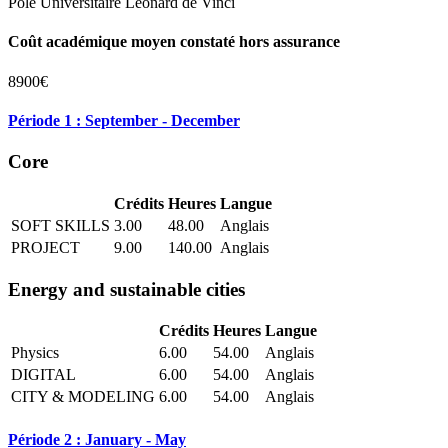
Pôle Universitaire Léonard de Vinci
Coût académique moyen constaté hors assurance
8900€
Période 1 : September - December
Core
Crédits
Heures
Langue
SOFT SKILLS
3.00
48.00
Anglais
PROJECT
9.00
140.00
Anglais
Energy and sustainable cities
Crédits
Heures
Langue
Physics
6.00
54.00
Anglais
DIGITAL
6.00
54.00
Anglais
CITY & MODELING
6.00
54.00
Anglais
Période 2 : January - May