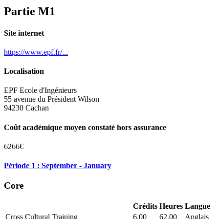
Partie M1
Site internet
https://www.epf.fr/...
Localisation
EPF Ecole d'Ingénieurs
55 avenue du Président Wilson
94230 Cachan
Coût académique moyen constaté hors assurance
6266€
Période 1 : September - January
Core
Crédits
Heures
Langue
Cross Cultural Training
6.00
62.00
Anglais