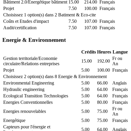
Bâtiment 2.0/Energétique bâtiment
15.00
214.00
Français
Projet
7.50
100.00
Français
Choisissez 1 option(s) dans 2 Batiment & Eco-cite
Coûts et Etudes d'impact
7.50
107.00
Français
Audit/certification
7.50
107.00
Français
Energie & Environnement
Crédits
Heures
Langue
Gestion territoriale/Economie
Fr ou
15.00
192.00
circulaire/Relations entreprises
An
Projet
5.00
100.00
Français
Choisissez 2 option(s) dans 8 Energie & Environnement
Environmental Engineering
5.00
66.00
Anglais
Hydraulic engineering
5.00
64.00
Français
Ecological Transition Technologies
5.00
64.00
Français
Energies Conventionnelles
5.00
80.00
Français
Fr ou
Energies renouvelables
5.00
75.00
An
Energétique
5.00
75.00
Français
Capteurs pour l'énergie et
5.00
64.00
Anglais