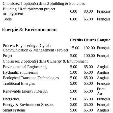
Choisissez 1 option(s) dans 2 Building & Eco-cities
Building / Refurbishment project
6.00
80.00
Français
management
Tools
6.00
65.00
Français
Energie & Environnement
Crédits
Heures
Langue
Process Engineering / Digital /
15.00
192.00
Français
Communication & Management / Project
Projet
5.00
100.00
Français
Choisissez 2 option(s) dans 8 Energy & Environment
Environmental Engineering
5.00
65.00
Anglais
Hydraulic engineering
5.00
65.00
Anglais
Ecological Transition Technologies
5.00
65.00
Anglais
Traditional Energies
5.00
65.00
Français
Fr ou
Renewable Energy / Design
5.00
65.00
An
Energetics
5.00
65.00
Français
Energy & Environment Sensors
5.00
65.00
Français
Smart systems
5.00
65.00
Anglais